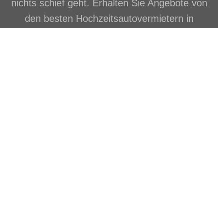
nichts schief geht. Erhalten Sie Angebote von
den besten Hochzeitsautovermietern in
Marrakesch
Miete mit Fahrer
für Marrakesch
empfohlen
Wir haben die
besten Fahrer und Marrakesch
Autovermieter mit Fahrer ausgewählt
, damit Ihre Reise
perfekt wird; Aber wenn Sie immer noch ein Problem mit