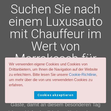
Suchen Sie nach
einem Luxusauto
mit Chauffeur im
Wert von
Marrakesch für
Wir verwenden eigene Cookies und Cookies von
Ihre Hochzeit?
Drittanbietern, um Ihnen die Navigation auf der Website
zu erleichtern. Bitte lesen Sie unsere
Cookie-Richtlinie
,
um mehr über die von uns verwendeten Cookies zu
erfahren.
Fahrzeuge aller Art (Luxusautos, Oldtimer,
Cookies akzeptieren
Limousinen, Kleinbusse) für Sie und Ihre
Gäste, damit an diesem besonderen Tag