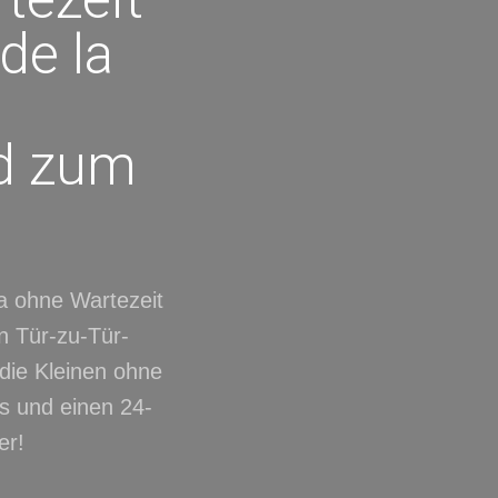
de la
nd zum
a ohne Wartezeit
en Tür-zu-Tür-
 die Kleinen ohne
is und einen 24-
er!