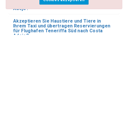
Teneriffa Süd (Reina Sofia) nach Costa
Adeje?
Akzeptieren Sie Haustiere und Tiere in
Ihrem Taxi und übertragen Reservierungen
für Flughafen Teneriffa Süd nach Costa
Adeje?
Haben Sie spezielle Fahrzeuge mit einer
Rampe für den Transport von Behinderten
und Rollstühlen für meine privaten Transfers
ab Teneriffa Süd (Reina Sofia) nach Costa
Adeje?
Ich brauche einen privaten Transfer von
Teneriffa Süd (Reina Sofia) nach Costa
Adeje mit dem Minibus oder Bus. Haben Sie
diese Art von Transport für Flughafen
Teneriffa Süd nach Costa Adeje?
Machen Sie gemeinsame Transfer- und
Shuttle-Reservierungen mit anderen
Personen bei Ihren Transfers für Flughafen
Teneriffa Süd nach Costa Adeje?