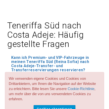
Teneriffa Süd nach
Costa Adeje: Häufig
gestellte Fragen
Kann ich Premium- und VIP-Fahrzeuge in
meinen Teneriffa Süd (Reina Sofia) nach
Costa Adeje-Transfer- und
Transferreservierungen reservieren?
Wir verwenden eigene Cookies und Cookies von
Haben Sie Sitzplätze für Kinder und Babys
Drittanbietern, um Ihnen die Navigation auf der Website
bei allen Transferservices und Transfers ab
und bis zu Flughafen Teneriffa Süd nach
zu erleichtern. Bitte lesen Sie unsere
Cookie-Richtlinie
,
Costa Adeje? Welchen Preis haben sie?
um mehr über die von uns verwendeten Cookies zu
erfahren.
Haben Sie große Taxis mit bis zu 8
Sitzplätzen für meine Transfers ab
Cookies akzeptieren