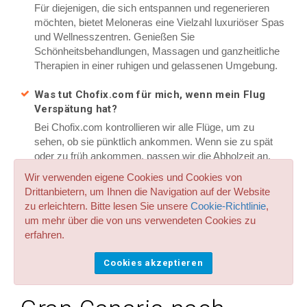
Für diejenigen, die sich entspannen und regenerieren
möchten, bietet Meloneras eine Vielzahl luxuriöser Spas
und Wellnesszentren. Genießen Sie
Schönheitsbehandlungen, Massagen und ganzheitliche
Therapien in einer ruhigen und gelassenen Umgebung.
Was tut Chofix.com für mich, wenn mein Flug
Verspätung hat?
Bei Chofix.com kontrollieren wir alle Flüge, um zu
sehen, ob sie pünktlich ankommen. Wenn sie zu spät
oder zu früh ankommen, passen wir die Abholzeit an,
sodass Sie nie warten müssen. Außerdem warten wir
Wir verwenden eigene Cookies und Cookies von
nach der Landung Ihres Fluges bis zu einer Stunde
Drittanbietern, um Ihnen die Navigation auf der Website
(oder sogar länger) kostenlos, damit Sie in den
zu erleichtern. Bitte lesen Sie unsere
Cookie-Richtlinie
,
Warteschlangen bei der Passkontrolle nicht gestresst
um mehr über die von uns verwendeten Cookies zu
werden.
erfahren.
Cookies akzeptieren