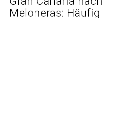
Gran Canaria nach
Meloneras: Häufig
gestellte Fragen
Kann ich Premium- und VIP-Fahrzeuge in
meinen Flughafen Gran Canaria nach
Meloneras-Transfer- und
Transferreservierungen reservieren?
Haben Sie Sitzplätze für Kinder und Babys
bei allen Transferservices und Transfers ab
und bis zu Meloneras zum Flughafen Gran
Canaria? Welchen Preis haben sie?
Haben Sie große Taxis mit bis zu 8
Sitzplätzen für meine Transfers ab
Flughafen Gran Canaria nach Meloneras?
Akzeptieren Sie Haustiere und Tiere in
Ihrem Taxi und übertragen Reservierungen
für Meloneras zum Flughafen Gran Canaria?