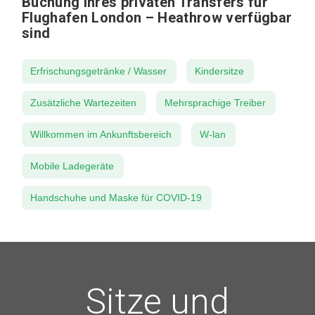
Buchung Ihres privaten Transfers für
Flughafen London – Heathrow verfügbar
sind
Erfrischungsgetränke / Wasser
Kindersitze
Zusätzliche Wartezeiten
Mehrsprachige Treiber
Willkommen im Ankunftsbereich
W-lan
Mobile Ladegeräte
Handschuhe und Maske für COVID-19
Sitze und