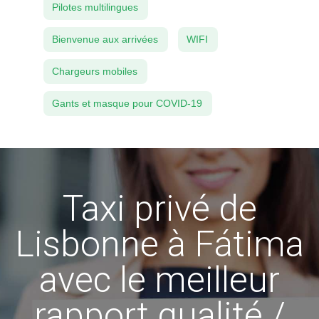
Pilotes multilingues
Bienvenue aux arrivées
WIFI
Chargeurs mobiles
Gants et masque pour COVID-19
Taxi privé de
Lisbonne à Fátima
avec le meilleur
rapport qualité /