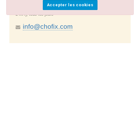
confirmées
Accepter les cookies
24h/7j, tous les jours
info@chofix.com
Les clients ont apprécié notre service de réservation
transferts et transferts aéroport à partir de Lisbonne à
Fatima
9.95
/
10
8194
sur un total de
Notes
Visiter Fátima en
vaut la peine
Fatima est une ville du Portugal célèbre pour avoir été le
site d'une apparition mariale en 1917. Selon la tradition, la