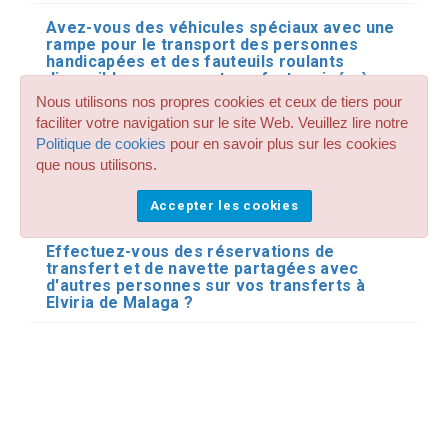
Avez-vous des véhicules spéciaux avec une
rampe pour le transport des personnes
handicapées et des fauteuils roulants
disponibles pour mes transferts privés à
partir de Aéroport et ville de Malaga à Elviria
Nous utilisons nos propres cookies et ceux de tiers pour
?
faciliter votre navigation sur le site Web. Veuillez lire notre
Politique de cookies
pour en savoir plus sur les cookies
J'ai besoin d'un transfert privé à partir de
que nous utilisons.
Aéroport et ville de Malaga à Elviria en
minibus ou en bus. Avez-vous ce type de
Accepter les cookies
transport pour Málaga ?
Effectuez-vous des réservations de
transfert et de navette partagées avec
d'autres personnes sur vos transferts à
Elviria de Malaga ?
J'ai déjà réservé mon transfert à partir de
Aéroport et ville de Malaga à Elviria. Que se
passe-t-il si mon vol arrive en retard ?
Où le chauffeur m'accueille-t-il à l'aéroport ?