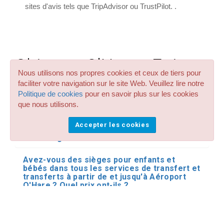
sites d'avis tels que TripAdvisor ou TrustPilot. .
Chicago-O'Hare : Foire
Nous utilisons nos propres cookies et ceux de tiers pour
aux questions
faciliter votre navigation sur le site Web. Veuillez lire notre
Politique de cookies
pour en savoir plus sur les cookies
que nous utilisons.
Puis-je réserver des véhicules Premium et
VIP dans mes réservations de transfert et
Accepter les cookies
de transfert à Aéroport O'Hare - Centre-ville
de Chicago ?
Avez-vous des sièges pour enfants et
bébés dans tous les services de transfert et
transferts à partir de et jusqu'à Aéroport
O'Hare ? Quel prix ont-ils ?
Avez-vous de grands taxis jusqu'à 8 places
pour mes transferts à partir de Aéroport