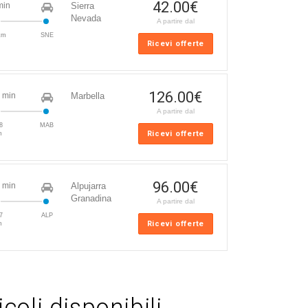
42.00
€
min
Sierra
Nevada
A partire dal
km
SNE
Ricevi offerte
126.00
€
 min
Marbella
A partire dal
8
MAB
Ricevi offerte
m
96.00
€
 min
Alpujarra
Granadina
A partire dal
7
ALP
Ricevi offerte
m
coli disponibili