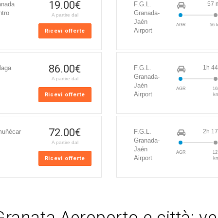
19.00
€
anada
F.G.L.
57 
ntro
Granada-
A partire dal
Jaén
AGR
56 
Airport
Ricevi offerte
86.00
€
laga
F.G.L.
1h 44
Granada-
A partire dal
Jaén
AGR
16
Airport
Ricevi offerte
k
72.00
€
muñécar
F.G.L.
2h 17
Granada-
A partire dal
Jaén
AGR
12
Airport
Ricevi offerte
k
ranata Aeroporto e città: vei