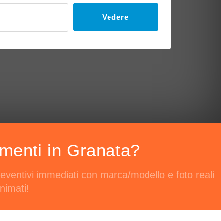
Vedere
imenti in Granata?
reventivi immediati con marca/modello e foto reali
nimati!