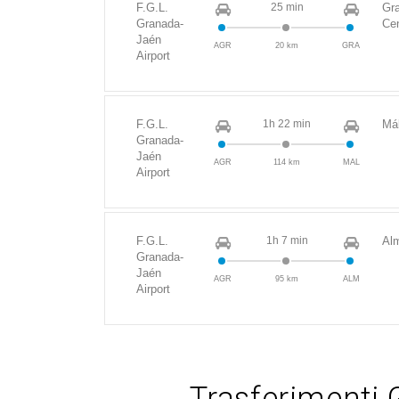
F.G.L.
25 min
Gr
Granada-
Ce
Jaén
AGR
20 km
GRA
Airport
F.G.L.
1h 22 min
Má
Granada-
Jaén
AGR
114 km
MAL
Airport
F.G.L.
1h 7 min
Al
Granada-
Jaén
AGR
95 km
ALM
Airport
Trasferimenti G