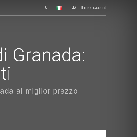
€
Il mio account
di Granada:
ti
nada al miglior prezzo