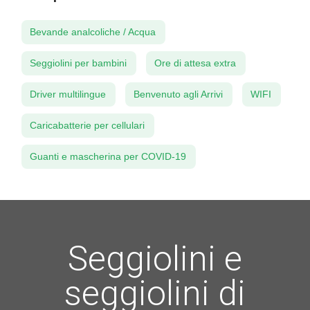
Bevande analcoliche / Acqua
Seggiolini per bambini
Ore di attesa extra
Driver multilingue
Benvenuto agli Arrivi
WIFI
Caricabatterie per cellulari
Guanti e mascherina per COVID-19
Seggiolini e
seggiolini di