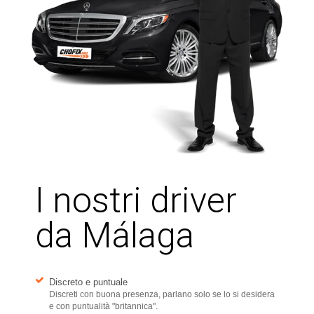
I nostri driver
da Málaga
Discreto e puntuale
Discreti con buona presenza, parlano solo se lo si desidera
e con puntualità "britannica".