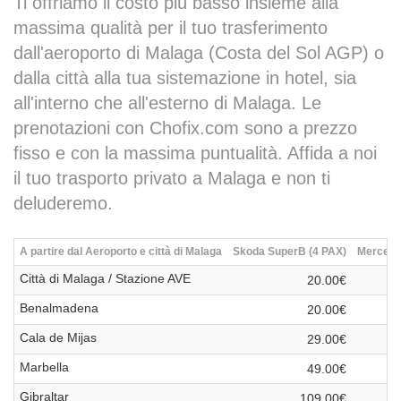
Ti offriamo il costo più basso insieme alla
massima qualità per il tuo trasferimento
dall'aeroporto di Malaga (Costa del Sol AGP) o
dalla città alla tua sistemazione in hotel, sia
all'interno che all'esterno di Malaga. Le
prenotazioni con Chofix.com sono a prezzo
fisso e con la massima puntualità. Affida a noi
il tuo trasporto privato a Malaga e non ti
deluderemo.
A partire dal Aeroporto e città di Malaga
Skoda SuperB (4 PAX)
Mercedes
Città di Malaga / Stazione AVE
20.00€
Benalmadena
20.00€
Cala de Mijas
29.00€
Marbella
49.00€
Gibraltar
109.00€