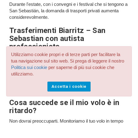
Durante l'estate, con i convegni e i festival che si tengono a
San Sebastián, la domanda di trasporti privati aumenta
considerevolmente.
Trasferimenti Biarritz – San
Sebastian con autista
professionista
Utilizziamo cookie propri e di terze parti per facilitare la
Tutti i nostri servizi sono gestiti da autisti professionisti con
tua navigazione sul sito web. Si prega di leggere il nostro
esperienza nei trasferimenti internazionali tra Francia e
Politica sui cookie
per saperne di più sui cookie che
Spagna. L'autista vi preleverà direttamente al terminal arrivi
utilizziamo.
dell'aeroporto di Biarritz e vi accompagnerà senza
interruzioni al vostro hotel, appartamento o destinazione
Accetta i cookie
finale a San Sebastián.
Cosa succede se il mio volo è in
ritardo?
Non dovrai preoccuparti. Monitoriamo il tuo volo in tempo
reale per adattare il prelievo all'orario effettivo di atterraggio,
senza costi aggiuntivi. Il nostro obiettivo è offrirti un