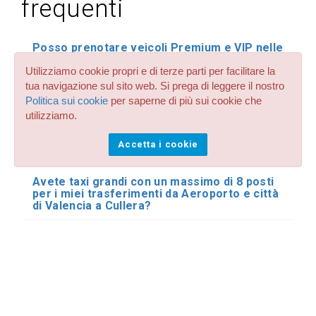
frequenti
Posso prenotare veicoli Premium e VIP nelle
mie prenotazioni di trasferimento e
trasferimento da Aeroporto e città di
Utilizziamo cookie propri e di terze parti per facilitare la
Valencia a Cullera?
tua navigazione sul sito web. Si prega di leggere il nostro
Politica sui cookie
per saperne di più sui cookie che
Avete seggiolini per bambini e neonati in
utilizziamo.
tutti i servizi di trasferimento e
trasferimenti da e fino a Cullera di Valencia?
Accetta i cookie
Che prezzo hanno?
Avete taxi grandi con un massimo di 8 posti
per i miei trasferimenti da Aeroporto e città
di Valencia a Cullera?
Accetti animali domestici e animali nel tuo
taxi e prenotazioni di trasferimento a
Cullera di Valencia?
Avete veicoli speciali con rampa per il
trasporto di disabili e sedie a rotelle
disponibili per i miei trasferimenti privati a