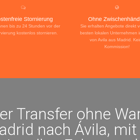
stenfreie Stornierung
Ohne Zwischenhändl
nnen bis zu 24 Stunden vor der
Sie erhalten Angebote direkt 
vierung kostenlos stornieren.
besten lokalen Unternehmen 
von Avila aus Madrid. Ke
Kommission!
ter Transfer ohne War
drid nach Ávila, mi