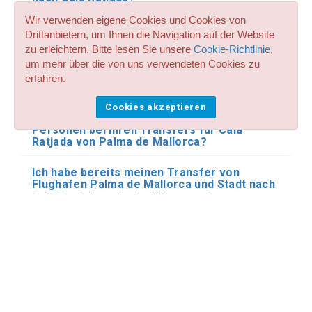
Wir verwenden eigene Cookies und Cookies von
Ich brauche einen privaten Transfer von
Drittanbietern, um Ihnen die Navigation auf der Website
Flughafen Palma de Mallorca und Stadt nach
zu erleichtern. Bitte lesen Sie unsere
Cookie-Richtlinie
,
Cala Ratjada mit dem Minibus oder Bus.
Haben Sie diese Art von Transport für Cala
um mehr über die von uns verwendeten Cookies zu
Ratjada von Palma de Mallorca?
erfahren.
Machen Sie gemeinsame Transfer- und
Cookies akzeptieren
Shuttle-Reservierungen mit anderen
Personen bei Ihren Transfers für Cala
Ratjada von Palma de Mallorca?
Ich habe bereits meinen Transfer von
Flughafen Palma de Mallorca und Stadt nach
Cala Ratjada gebucht. Was passiert, wenn
mein Flug verspätet ankommt?
Wo holt mich der Fahrer am Flughafen ab?
Kann ich den Fahrer in bar bezahlen?