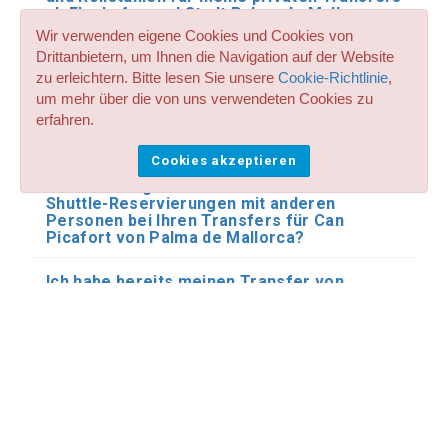
ab Flughafen und Stadt Palma de Mallorca
nach Can Picafort?
Wir verwenden eigene Cookies und Cookies von
Drittanbietern, um Ihnen die Navigation auf der Website
Ich brauche einen privaten Transfer von
zu erleichtern. Bitte lesen Sie unsere
Cookie-Richtlinie
,
Flughafen und Stadt Palma de Mallorca nach
um mehr über die von uns verwendeten Cookies zu
Can Picafort mit dem Minibus oder Bus.
erfahren.
Haben Sie diese Art von Transport für Can
Picafort von Palma de Mallorca?
Cookies akzeptieren
Machen Sie gemeinsame Transfer- und
Shuttle-Reservierungen mit anderen
Personen bei Ihren Transfers für Can
Picafort von Palma de Mallorca?
Ich habe bereits meinen Transfer von
Flughafen und Stadt Palma de Mallorca nach
Can Picafort gebucht. Was passiert, wenn
mein Flug verspätet ankommt?
Wo holt mich der Fahrer am Flughafen ab?
Kann ich den Fahrer in bar bezahlen?