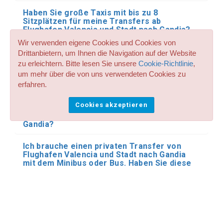
Haben Sie große Taxis mit bis zu 8
Sitzplätzen für meine Transfers ab
Flughafen Valencia und Stadt nach Gandia?
Wir verwenden eigene Cookies und Cookies von
Akzeptieren Sie Haustiere und Tiere in
Drittanbietern, um Ihnen die Navigation auf der Website
Ihrem Taxi und übertragen Reservierungen
zu erleichtern. Bitte lesen Sie unsere
Cookie-Richtlinie
,
für Gandia aus Valencia?
um mehr über die von uns verwendeten Cookies zu
erfahren.
Haben Sie spezielle Fahrzeuge mit einer
Rampe für den Transport von Behinderten
Cookies akzeptieren
und Rollstühlen für meine privaten Transfers
ab Flughafen Valencia und Stadt nach
Gandia?
Ich brauche einen privaten Transfer von
Flughafen Valencia und Stadt nach Gandia
mit dem Minibus oder Bus. Haben Sie diese
Art von Transport für Gandia aus Valencia?
Machen Sie gemeinsame Transfer- und
Shuttle-Reservierungen mit anderen
Personen bei Ihren Transfers für Gandia aus
Valencia?