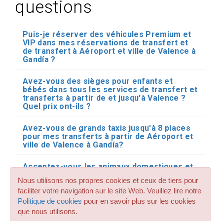
questions
Puis-je réserver des véhicules Premium et
VIP dans mes réservations de transfert et
de transfert à Aéroport et ville de Valence à
Gandía ?
Avez-vous des sièges pour enfants et
bébés dans tous les services de transfert et
transferts à partir de et jusqu'à Valence ?
Quel prix ont-ils ?
Avez-vous de grands taxis jusqu'à 8 places
pour mes transferts à partir de Aéroport et
ville de Valence à Gandía?
Acceptez-vous les animaux domestiques et
les animaux dans vos réservations de taxi et
Nous utilisons nos propres cookies et ceux de tiers pour
de transfert à Gandia depuis Valence ?
faciliter votre navigation sur le site Web. Veuillez lire notre
Politique de cookies
pour en savoir plus sur les cookies
Avez-vous des véhicules spéciaux avec une
que nous utilisons.
rampe pour le transport des personnes