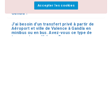
handicapées et des fauteuils roulants
disponibles pour mes transferts privés à
Accepter les cookies
partir de Aéroport et ville de Valence à
Gandía ?
J'ai besoin d'un transfert privé à partir de
Aéroport et ville de Valence à Gandía en
minibus ou en bus. Avez-vous ce type de
transport pour Valence ?
Effectuez-vous des réservations de
transfert et de navette partagées avec
d'autres personnes sur vos transferts à
Gandia depuis Valence ?
J'ai déjà réservé mon transfert à partir de
Aéroport et ville de Valence à Gandía. Que
se passe-t-il si mon vol arrive en retard ?
Où le chauffeur m'accueille-t-il à l'aéroport ?
Puis-je payer le chauffeur en espèces ?