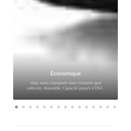
Économique
Vous serez transporté dans n'importe quel
véhicule. disponible. Capacité jusqu'à 4 PAX.