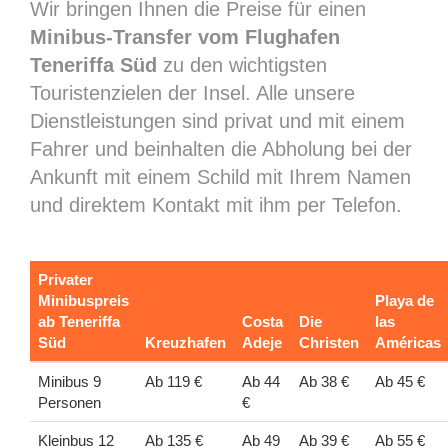
Wir bringen Ihnen die Preise für einen
Minibus-Transfer vom Flughafen
Teneriffa Süd
zu den wichtigsten
Touristenzielen der Insel. Alle unsere
Dienstleistungen sind privat und mit einem
Fahrer und beinhalten die Abholung bei der
Ankunft mit einem Schild mit Ihrem Namen
und direktem Kontakt mit ihm per Telefon.
Privater
Minibuspreis
Playa de
ab Teneriffa
Costa
Die
las
Süd
Kreuzhafen
Adeje
Christen
Américas
Minibus 9
Ab 119 €
Ab 44
Ab 38 €
Ab 45 €
Personen
€
Kleinbus 12
Ab 135 €
Ab 49
Ab 39 €
Ab 55 €