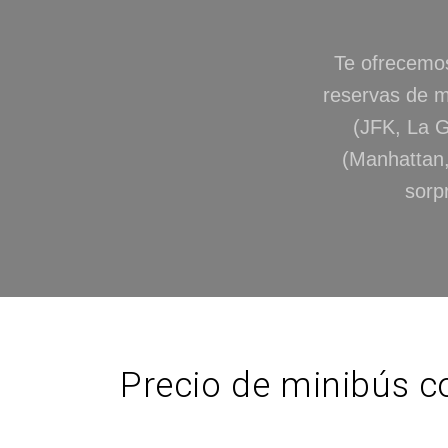
Te ofrecemos 
reservas de m
(JFK, La G
(Manhattan,
sorp
Precio de minibús c