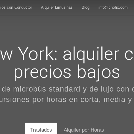
ulos con Conductor
Alquiler Limusinas
Blog
info@chofix.com
 York: alquiler 
precios bajos
er de microbús standard y de lujo con
ursiones por horas en corta, media y 
Traslados
Alquiler por Horas