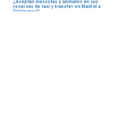
¿Aceptan mascotas y animales en sus
reservas de taxi y transfer en Madrid a
Salamanca?
¿Tienen disponibles vehículos especiales
con rampa para trasporte de minusválidos y
silla de ruedas para mis traslados privados
desde Madrid aeropuerto o ciudad a
Salamanca?
Necesito un traslado privado desde Madrid
aeropuerto o ciudad a Salamanca en minibus
o bus. ¿Disponen de este tipo de transporte
en Madrid a Salamanca?
¿Hacen reservas de transfers y lanzadera
conpartida con otras personas en sus
traslados en Madrid a Salamanca?
Ya he reservado mi traslado desde Madrid
aeropuerto o ciudad a Salamanca. ¿Qué pasa
si mi vuelo llega retrasado?
¿Dónde me espera el conductor en el