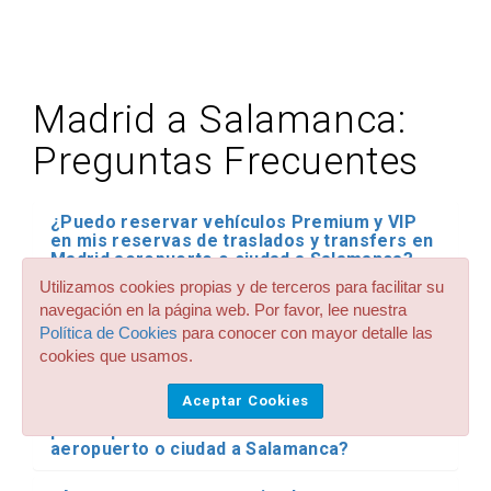
Madrid a Salamanca:
Preguntas Frecuentes
¿Puedo reservar vehículos Premium y VIP
en mis reservas de traslados y transfers en
Madrid aeropuerto o ciudad a Salamanca?
Utilizamos cookies propias y de terceros para facilitar su
¿Disponen de sillas para niños y bebes en
navegación en la página web. Por favor, lee nuestra
todos los servicios de traslados y transfers
Política de Cookies
para conocer con mayor detalle las
desde y hasta Madrid a Salamanca? ¿Qué
cookies que usamos.
precio tienen?
Aceptar Cookies
¿Disponen de taxis grandes de hasta 8
plazas para mis traslados desde Madrid
aeropuerto o ciudad a Salamanca?