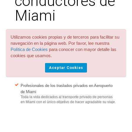
conductores de
Miami
Discretos y puntuales
Utilizamos cookies propias y de terceros para facilitar su
Discretos con buena presencia, solo hablan si usted lo
navegación en la página web. Por favor, lee nuestra
desea y con puntualidad "britanica"
Política de Cookies
para conocer con mayor detalle las
cookies que usamos.
Dilatada Experiencia
Muchos años al volante y formados con cursos de
Aceptar Cookies
conducción profesional especialmente para proteger la
salud y seguridad de los pasajeros.
Profesionales de los traslados privados en Aeropuerto
de Miami
Toda la vida dedicados al transporte privado de personas
en Miami con el único objetivo de hacer agradable su viaje.
Viven en Miami
Se conocen la ciudad de Miami y las periféricas como la
palma de su mano. No utilizan el GPS casi nunca y se las
saben todas: ¿Que hay atasco en las principales vías?