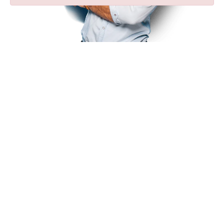
¿Retrasos en su
vuelo? Su taxi
privado en
Aeropuerto de