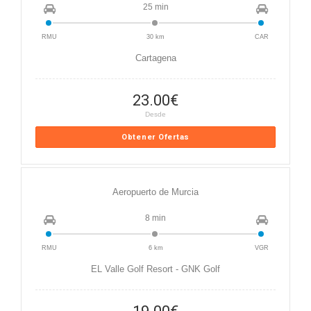
25 min
RMU
30 km
CAR
Cartagena
23.00
€
Desde
Obtener Ofertas
Aeropuerto de Murcia
8 min
RMU
6 km
VGR
EL Valle Golf Resort - GNK Golf