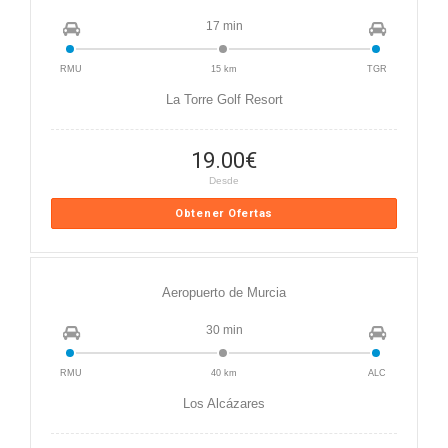
17 min
RMU
15 km
TGR
La Torre Golf Resort
19.00
€
Desde
Obtener Ofertas
Aeropuerto de Murcia
30 min
RMU
40 km
ALC
Los Alcázares