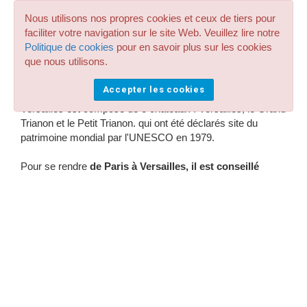
Nous utilisons nos propres cookies et ceux de tiers pour
faciliter votre navigation sur le site Web. Veuillez lire notre
Versailles est une ville de France située à 25 km. de Paris
Politique de cookies
pour en savoir plus sur les cookies
sur son versant ouest. Versailles est célèbre pour son
que nous utilisons.
château, le château de Versailles (également appelé
château de Versailles), lieu qui servit de résidence aux rois
Accepter les cookies
de France jusqu'en 1789. L'ensemble du château de
Versailles est composé de 3 châteaux : Versailles, le Grand
Trianon et le Petit Trianon. qui ont été déclarés site du
patrimoine mondial par l'UNESCO en 1979.
Pour se rendre
de Paris à Versailles, il est conseillé
d'utiliser un transport privé
, comme celui que nous
proposons sur Chofix.com pour profiter au maximum de
votre temps dans le complexe et non sur la route. La durée
d'un transfert de Paris à Versailles est d'environ 35
minutes, compte tenu du trafic intense qui existe
habituellement dans la région. Le tarif d'entrée dans
l'ensemble du Château de Versailles est de 20 € par
personne hors fontaines musicales ou de 27 € les jours de
fontaines musicales.