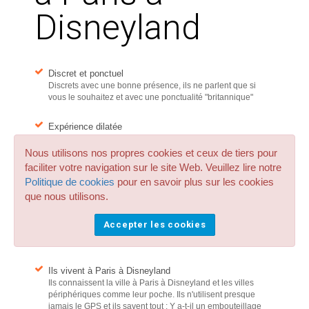
Disneyland
Discret et ponctuel
Discrets avec une bonne présence, ils ne parlent que si
vous le souhaitez et avec une ponctualité "britannique"
Expérience dilatée
De nombreuses années derrière le volant et formé avec des
cours de conduite professionnels spécialement pour
Nous utilisons nos propres cookies et ceux de tiers pour
protéger la santé et la sécurité des passagers.
faciliter votre navigation sur le site Web. Veuillez lire notre
Politique de cookies
pour en savoir plus sur les cookies
Professionnels du transfert privé à Aéroport de Paris à
que nous utilisons.
Disney
Toutes nos vies dédiées au transport privé de personnes
Accepter les cookies
pour Paris à Disney dans le seul but de rendre votre voyage
agréable.
Ils vivent à Paris à Disneyland
Ils connaissent la ville à Paris à Disneyland et les villes
périphériques comme leur poche. Ils n'utilisent presque
jamais le GPS et ils savent tout : Y a-t-il un embouteillage