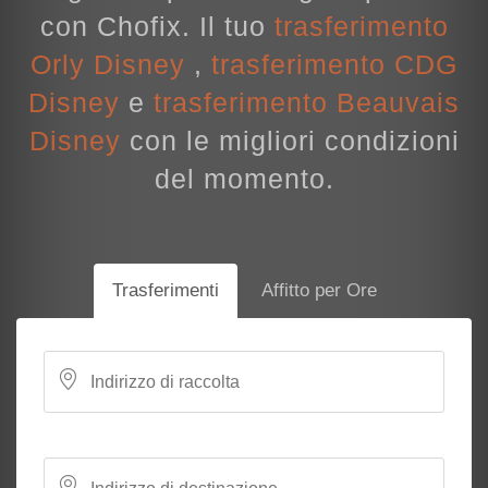
con Chofix. Il tuo
trasferimento
Orly Disney
,
trasferimento CDG
Disney
e
trasferimento Beauvais
Disney
con le migliori condizioni
del momento.
Trasferimenti
Affitto per Ore