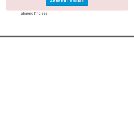
Accetta i cookie
Multi lingua
I nostri autisti, per la maggior parte, parlano diverse lingue e
almeno l'inglese.
Trasferimento da
Parigi a Disneyland
con le migliori
offerte
Abbiamo le migliori offerte per permetterti di