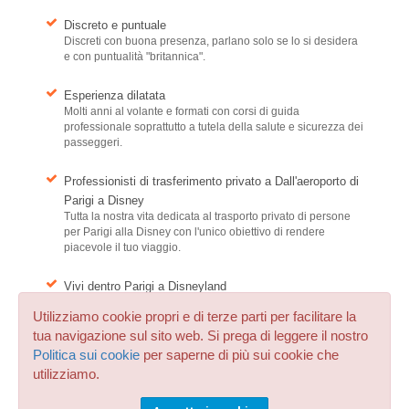
Discreto e puntuale
Discreti con buona presenza, parlano solo se lo si desidera
e con puntualità "britannica".
Esperienza dilatata
Molti anni al volante e formati con corsi di guida
professionale soprattutto a tutela della salute e sicurezza dei
passeggeri.
Professionisti di trasferimento privato a Dall'aeroporto di
Parigi a Disney
Tutta la nostra vita dedicata al trasporto privato di persone
per Parigi alla Disney con l'unico obiettivo di rendere
piacevole il tuo viaggio.
Vivi dentro Parigi a Disneyland
Conoscono la città di Parigi a Disneyland e quelle
Utilizziamo cookie propri e di terze parti per facilitare la
periferiche come il palmo della loro mano. Non usano quasi
mai il GPS e sanno tutto: c'è un ingorgo sulle strade
tua navigazione sul sito web. Si prega di leggere il nostro
principali? riorganizzeranno il percorso per percorsi
Politica sui cookie
per saperne di più sui cookie che
alternativi come solo qualcuno che vive con Parigi a
utilizziamo.
Disneyland per molti anni potrebbe fare.