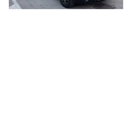
Minibus a Lanzarote:
domande frequenti
Posso prenotare veicoli Premium e VIP nelle
mie prenotazioni di trasferimento e
trasferimento da Lanzarote in minibus?
Avete seggiolini per bambini e neonati in
tutti i servizi di trasferimento e
trasferimenti da e fino a Lanzarote in
minibus? Che prezzo hanno?
Avete taxi grandi con un massimo di 8 posti