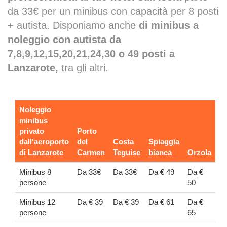
da 33€ per un minibus con capacità per 8 posti
+ autista. Disponiamo anche
di minibus a
noleggio con autista da
7,8,9,12,15,20,21,24,30 o 49 posti a
Lanzarote,
tra gli altri.
Noleggio
minibus
privato
Porto
dall'aeroporto
del
Costa
Spiaggia
di Lanzarote
Carmen
Teguise
bianca
Orzola
Minibus 8
Da 33€
Da 33€
Da € 49
Da €
persone
50
Minibus 12
Da € 39
Da € 39
Da € 61
Da €
persone
65