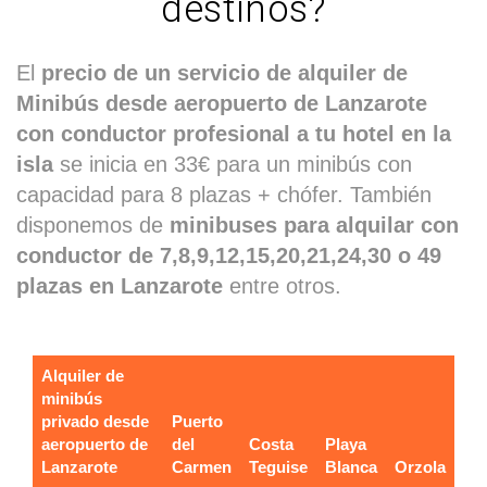
destinos?
El
precio de un servicio de alquiler de
Minibús desde aeropuerto de Lanzarote
con conductor profesional a tu hotel en la
isla
se inicia en 33€ para un minibús con
capacidad para 8 plazas + chófer. También
disponemos de
minibuses para alquilar con
conductor de 7,8,9,12,15,20,21,24,30 o 49
plazas en Lanzarote
entre otros.
Alquiler de
minibús
privado desde
Puerto
aeropuerto de
del
Costa
Playa
Lanzarote
Carmen
Teguise
Blanca
Orzola