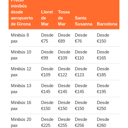
minibús
desde
Lloret
Tossa
aeropuerto
de
de
Santa
de Girona
Mar
Mar
Susanna
Barcelona
Minibús 8
Desde
Desde
Desde
Desde
pax
€75
€89
€76
€150
Minibús 10
Desde
Desde
Desde
Desde
pax
€99
€109
€110
€165
Minibús 12
Desde
Desde
Desde
Desde
pax
€109
€122
€123
€185
Minibús 13
Desde
Desde
Desde
Desde
pax
€145
€145
€145
€195
Minibús 16
Desde
Desde
Desde
Desde
pax
€150
€150
€150
€250
Minibús 20
Desde
Desde
Desde
Desde
pax
€225
€255
€256
€260