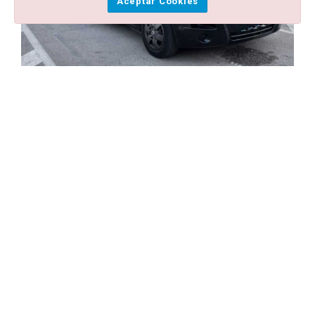
Aceptar Cookies
Minibus en Girona:
Preguntas Frecuentes
¿Puedo reservar vehículos Premium y VIP
en mis reservas de traslados y transfers en
Microbús en Girona?
¿Disponen de sillas para niños y bebes en
todos los servicios de traslados y transfers
desde y hasta Minibús en Girona? ¿Qué
precio tienen?