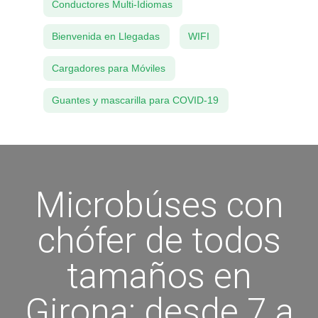
Conductores Multi-Idiomas
Bienvenida en Llegadas
WIFI
Cargadores para Móviles
Guantes y mascarilla para COVID-19
Microbúses con
chófer de todos
tamaños en
Girona: desde 7 a