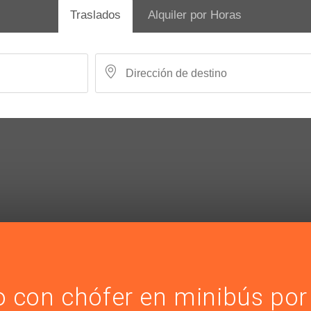
Traslados
Alquiler por Horas
o con chófer en minibús por