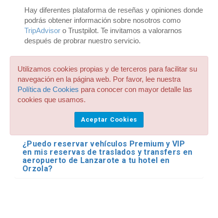
Hay diferentes plataforma de reseñas y opiniones donde
podrás obtener información sobre nosotros como
TripAdvisor
o Trustpilot. Te invitamos a valorarnos
después de probrar nuestro servicio.
Utilizamos cookies propias y de terceros para facilitar su
navegación en la página web. Por favor, lee nuestra
Política de Cookies
para conocer con mayor detalle las
Lanzarote a Orzola:
cookies que usamos.
Preguntas Frecuentes
Aceptar Cookies
¿Puedo reservar vehículos Premium y VIP
en mis reservas de traslados y transfers en
aeropuerto de Lanzarote a tu hotel en
Orzola?
¿Disponen de sillas para niños y bebes en
todos los servicios de traslados y transfers
desde y hasta Lanzarote a Orzola? ¿Qué
precio tienen?