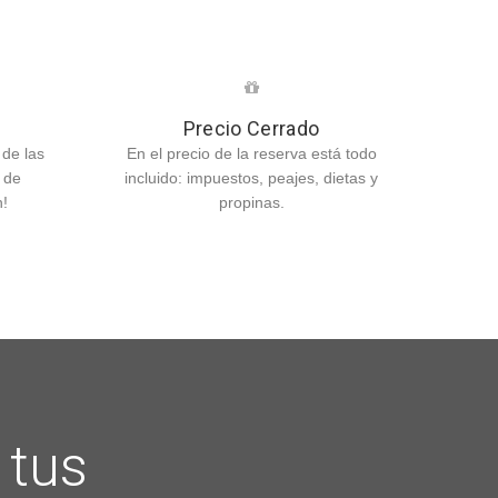
s
Precio Cerrado
 de las
En el precio de la reserva está todo
 de
incluido: impuestos, peajes, dietas y
n!
propinas.
 tus