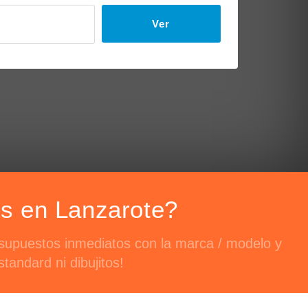
Ver
rs en Lanzarote?
esupuestos inmediatos con la marca / modelo y
tandard ni dibujitos!