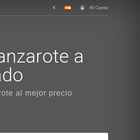
€
Mi Cuenta
anzarote a
ado
rote al mejor precio