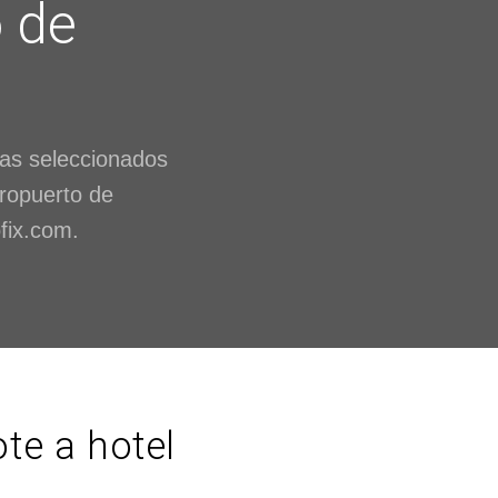
o de
tas seleccionados
eropuerto de
fix.com.
te a hotel