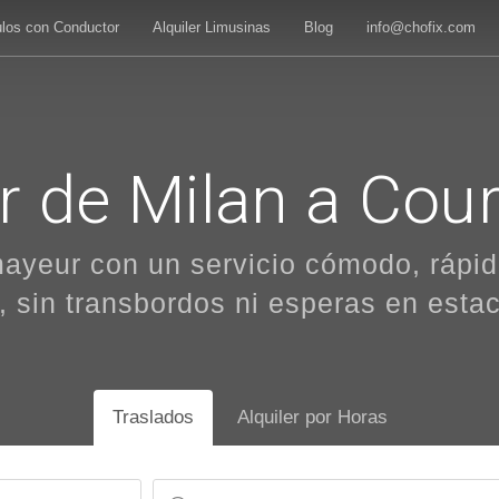
ulos con Conductor
Alquiler Limusinas
Blog
info@chofix.com
r de Milan a Co
yeur con un servicio cómodo, rápido
, sin transbordos ni esperas en esta
Traslados
Alquiler por Horas