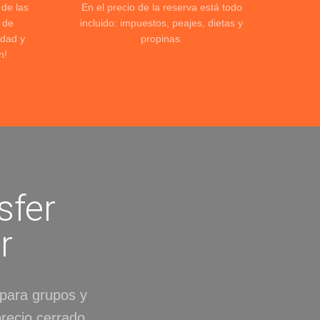
 de las
En el precio de la reserva está todo
 de
incluido: impuestos, peajes, dietas y
dad y
propinas.
n!
sfer
r
 para grupos y
recio cerrado.