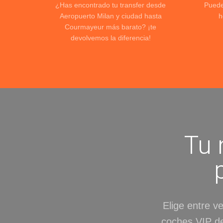
¿Has encontrado tu transfer desde
Puede
Aeropuerto Milan y ciudad hasta
h
Courmayeur más barato? ¡te
devolvemos la diferencia!
Tu 
Elige entre v
coches VIP de