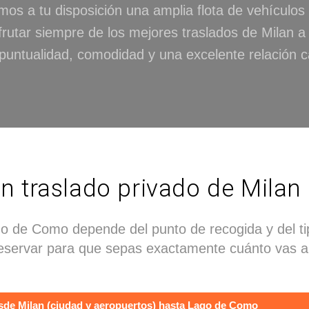
os a tu disposición una amplia flota de vehículos
frutar siempre de los mejores traslados de Milan 
untualidad, comodidad y una excelente relación ca
n traslado privado de Mila
go de Como depende del punto de recogida y del ti
reservar para que sepas exactamente cuánto vas a
desde Milan (ciudad y aeropuertos) hasta Lago de Como