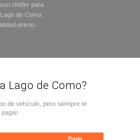
 con chófer para
a Lago de Como,
lidad-precio.
n a Lago de Como?
po de vehículo, pero siempre te
 pagar.
Precio