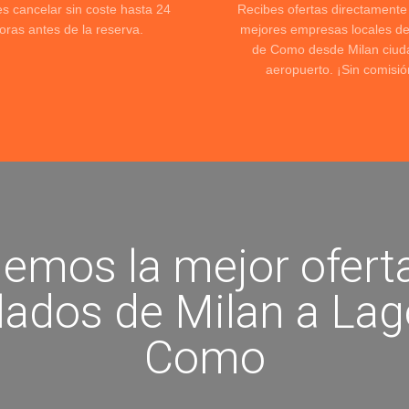
s cancelar sin coste hasta 24
Recibes ofertas directamente
oras antes de la reserva.
mejores empresas locales d
de Como desde Milan ciud
aeropuerto. ¡Sin comisió
emos la mejor ofert
slados de Milan a Lag
Como