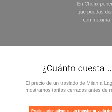
En Chofix ponem
que puedas dis
con máxima p
¿Cuánto cuesta u
El precio de un traslado de Milan a La
mostramos tarifas cerradas antes de 
Precios orientativos de un transfer privado 