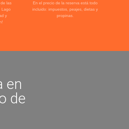
 de las
En el precio de la reserva está todo
e Lago
incluido: impuestos, peajes, dietas y
ad y
propinas.
n!
a en
o de