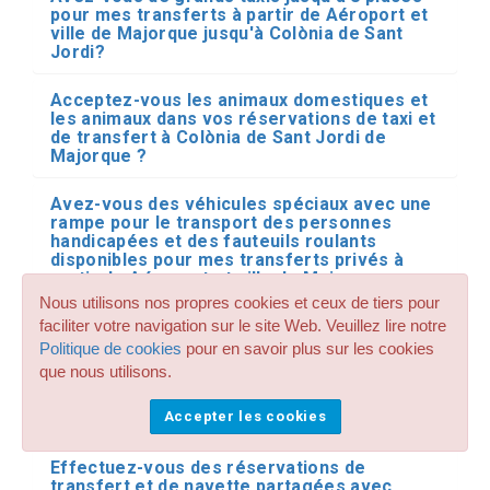
pour mes transferts à partir de Aéroport et
ville de Majorque jusqu'à Colònia de Sant
Jordi?
Acceptez-vous les animaux domestiques et
les animaux dans vos réservations de taxi et
de transfert à Colònia de Sant Jordi de
Majorque ?
Avez-vous des véhicules spéciaux avec une
rampe pour le transport des personnes
handicapées et des fauteuils roulants
disponibles pour mes transferts privés à
partir de Aéroport et ville de Majorque
jusqu'à Colònia de Sant Jordi ?
Nous utilisons nos propres cookies et ceux de tiers pour
faciliter votre navigation sur le site Web. Veuillez lire notre
J'ai besoin d'un transfert privé à partir de
Politique de cookies
pour en savoir plus sur les cookies
Aéroport et ville de Majorque jusqu'à
que nous utilisons.
Colònia de Sant Jordi en minibus ou en bus.
Avez-vous ce type de transport pour
Accepter les cookies
Majorque ?
Effectuez-vous des réservations de
transfert et de navette partagées avec