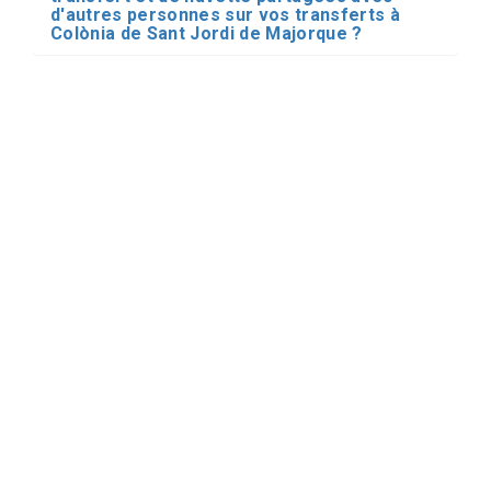
d'autres personnes sur vos transferts à
Colònia de Sant Jordi de Majorque ?
J'ai déjà réservé mon transfert à partir de
Aéroport et ville de Majorque jusqu'à
Colònia de Sant Jordi. Que se passe-t-il si
mon vol arrive en retard ?
Où le chauffeur m'accueille-t-il à l'aéroport ?
Puis-je payer le chauffeur en espèces ?
Transferts en Colònia
de Sant Jordi de
Majorque. Elle a
besoin d'aide?