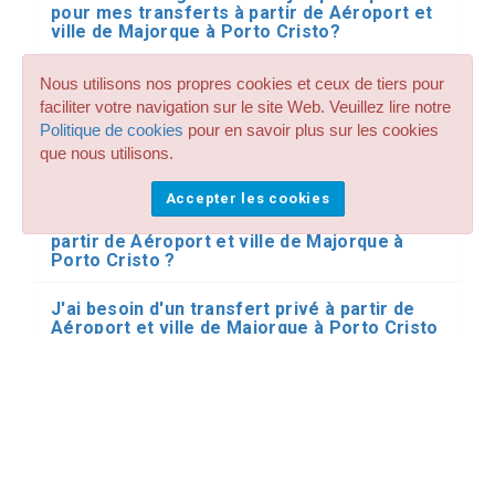
pour mes transferts à partir de Aéroport et
ville de Majorque à Porto Cristo?
Acceptez-vous les animaux domestiques et
Nous utilisons nos propres cookies et ceux de tiers pour
les animaux dans vos réservations de taxi et
faciliter votre navigation sur le site Web. Veuillez lire notre
de transfert à Porto Cristo de Majorque ?
Politique de cookies
pour en savoir plus sur les cookies
que nous utilisons.
Avez-vous des véhicules spéciaux avec une
rampe pour le transport des personnes
Accepter les cookies
handicapées et des fauteuils roulants
disponibles pour mes transferts privés à
partir de Aéroport et ville de Majorque à
Porto Cristo ?
J'ai besoin d'un transfert privé à partir de
Aéroport et ville de Majorque à Porto Cristo
en minibus ou en bus. Avez-vous ce type de
transport pour Palma de Majorque ?
Effectuez-vous des réservations de
transfert et de navette partagées avec
d'autres personnes sur vos transferts à
Porto Cristo de Majorque ?