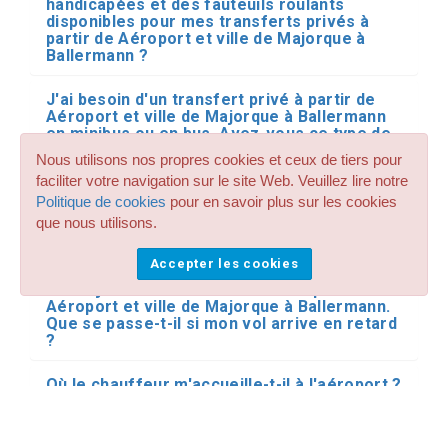
handicapées et des fauteuils roulants
disponibles pour mes transferts privés à
partir de Aéroport et ville de Majorque à
Ballermann ?
J'ai besoin d'un transfert privé à partir de
Aéroport et ville de Majorque à Ballermann
en minibus ou en bus. Avez-vous ce type de
transport pour Majorque ?
Nous utilisons nos propres cookies et ceux de tiers pour
faciliter votre navigation sur le site Web. Veuillez lire notre
Effectuez-vous des réservations de
Politique de cookies
pour en savoir plus sur les cookies
transfert et de navette partagées avec
que nous utilisons.
d'autres personnes sur vos transferts à
Ballermann de Majorque ?
Accepter les cookies
J'ai déjà réservé mon transfert à partir de
Aéroport et ville de Majorque à Ballermann.
Que se passe-t-il si mon vol arrive en retard
?
Où le chauffeur m'accueille-t-il à l'aéroport ?
Puis-je payer le chauffeur en espèces ?