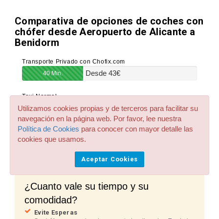
Comparativa de opciones de coches con
chófer desde Aeropuerto de Alicante a
Benidorm
Transporte Privado con Chofix.com
Desde
43
€
40 Min.
Taxi Normal
Desde
67
€
Utilizamos cookies propias y de terceros para facilitar su
50 Min. + espera en cola
navegación en la página web. Por favor, lee nuestra
Política de Cookies
para conocer con mayor detalle las
Bus Público
cookies que usamos.
Desde
39
€
1h y 10 Min. + caminata a destino
Aceptar Cookies
¿Cuanto vale su tiempo y su
comodidad?
Evite Esperas