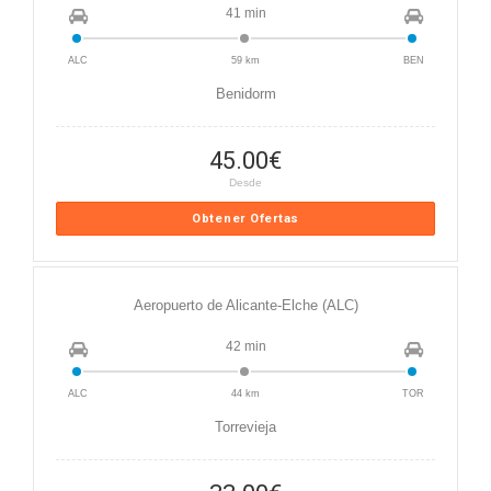
41 min
ALC
59 km
BEN
Benidorm
45.00
€
Desde
Obtener Ofertas
Aeropuerto de Alicante-Elche (ALC)
42 min
ALC
44 km
TOR
Torrevieja