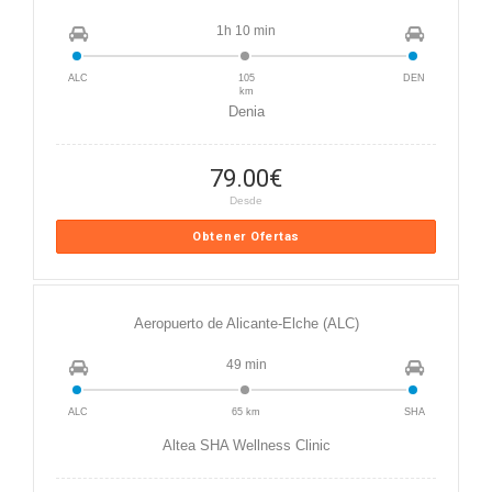
1h 10 min
ALC
105
DEN
km
Denia
79.00
€
Desde
Obtener Ofertas
Aeropuerto de Alicante-Elche (ALC)
49 min
ALC
65 km
SHA
Altea SHA Wellness Clinic