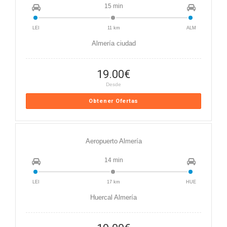
15 min
LEI
11 km
ALM
Almería ciudad
19.00
€
Desde
Obtener Ofertas
Aeropuerto Almería
14 min
LEI
17 km
HUE
Huercal Almería