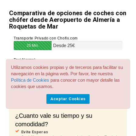
Comparativa de opciones de coches con
chófer desde Aeropuerto de Almería a
Roquetas de Mar
Transporte Privado con Chofix.com
Desde
25
€
25 Min.
Taxi Normal
Desde
40
€
Utilizamos cookies propias y de terceros para facilitar su
33 Min. + espera en cola
navegación en la página web. Por favor, lee nuestra
Política de Cookies
para conocer con mayor detalle las
Bus Público
cookies que usamos.
Desde
20
€
60 Min. + caminata a destino
Aceptar Cookies
¿Cuanto vale su tiempo y su
comodidad?
Evite Esperas