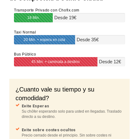
Transporte Privado con Chofix.com
Desde
19
€
18 Min.
Taxi Normal
Desde
35
€
20 Min. + espera en cola
Bus Público
Desde
12
€
45 Min. + caminata a destino
¿Cuanto vale su tiempo y su
comodidad?
Evite Esperas
Su chófer esperando solo para usted en llegadas. Traslado
directo a su destino.
Evite sobre costes ocultos
Precio cerrado desde el principio. Sin sobre costes ni