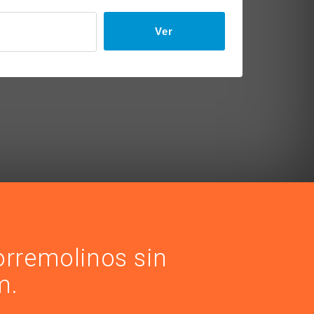
Ver
orremolinos sin
m.