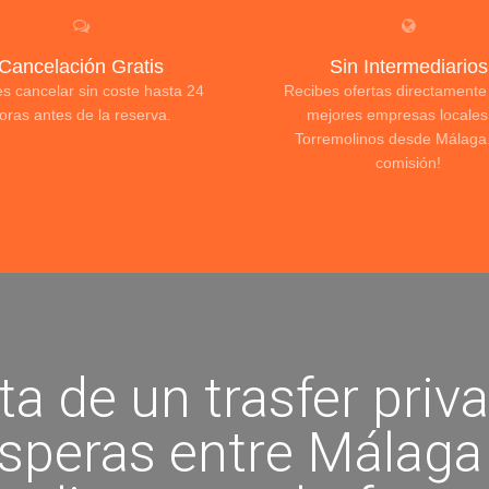
Cancelación Gratis
Sin Intermediarios
s cancelar sin coste hasta 24
Recibes ofertas directamente
oras antes de la reserva.
mejores empresas locales
Torremolinos desde Málaga.
comisión!
ta de un trasfer priv
speras entre Málaga