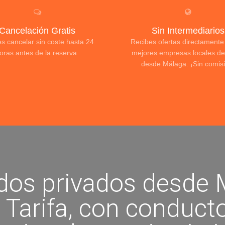
Cancelación Gratis
Sin Intermediarios
s cancelar sin coste hasta 24
Recibes ofertas directamente
oras antes de la reserva.
mejores empresas locales de 
desde Málaga. ¡Sin comisi
ados privados desde 
 Tarifa, con conduct