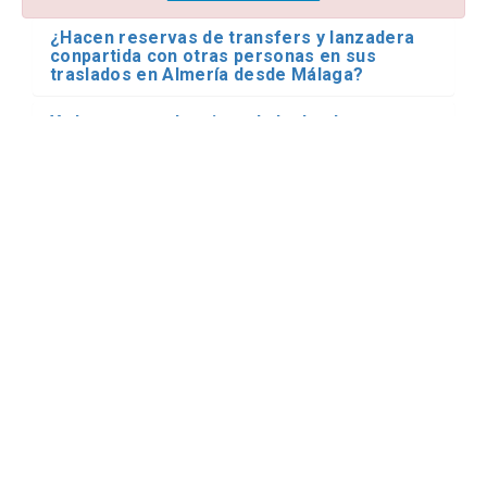
¿Hacen reservas de transfers y lanzadera
conpartida con otras personas en sus
traslados en Almería desde Málaga?
Ya he reservado mi traslado desde
Aeropuerto de Málaga y ciudad hasta
Almería. ¿Qué pasa si mi vuelo llega
retrasado?
¿Dónde me espera el conductor en el
aeropuerto?
¿Puedo pagar en efectivo al conductor?
Transfers en Almería
desde Málaga.