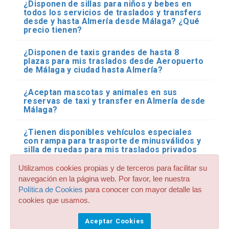
¿Disponen de sillas para niños y bebes en
todos los servicios de traslados y transfers
desde y hasta Almería desde Málaga? ¿Qué
precio tienen?
¿Disponen de taxis grandes de hasta 8
plazas para mis traslados desde Aeropuerto
de Málaga y ciudad hasta Almería?
¿Aceptan mascotas y animales en sus
reservas de taxi y transfer en Almería desde
Málaga?
¿Tienen disponibles vehículos especiales
con rampa para trasporte de minusválidos y
silla de ruedas para mis traslados privados
desde Aeropuerto de Málaga y ciudad hasta
Almería?
Utilizamos cookies propias y de terceros para facilitar su
navegación en la página web. Por favor, lee nuestra
Necesito un traslado privado desde
Política de Cookies
para conocer con mayor detalle las
Aeropuerto de Málaga y ciudad hasta
cookies que usamos.
Almería en minibus o bus. ¿Disponen de este
tipo de transporte en Almería desde
Aceptar Cookies
Málaga?