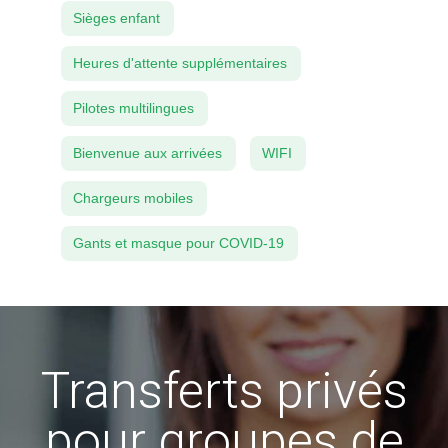
Sièges enfant
Heures d'attente supplémentaires
Pilotes multilingues
Bienvenue aux arrivées
WIFI
Chargeurs mobiles
Gants et masque pour COVID-19
Transferts privés
pour groupes de