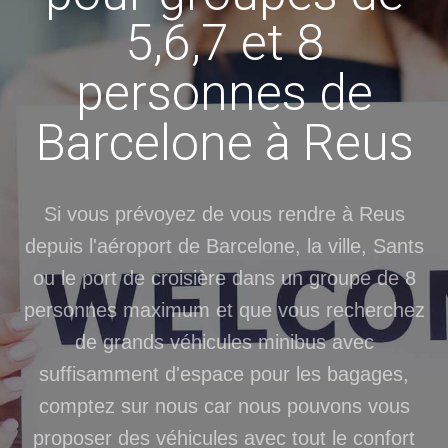
5,6,7 et 8
personnes de
Barcelone à Reus
Si vous prévoyez de vous rendre à Reus
depuis l'aéroport de Barcelone, la ville, Sants
ou le port de croisière dans un groupe de 8
personnes maximum et que vous recherchez
de grands véhicules minibus avec
suffisamment d'espace pour les bagages,
comptez sur nous car nous pouvons vous
proposer des véhicules avec tout le confort