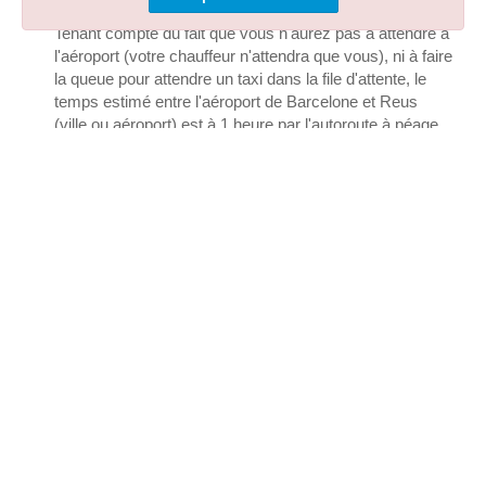
Barcelone à Reus en transfert privé ?
Tenant compte du fait que vous n'aurez pas à attendre à
l'aéroport (votre chauffeur n'attendra que vous), ni à faire
la queue pour attendre un taxi dans la file d'attente, le
temps estimé entre l'aéroport de Barcelone et Reus
(ville ou aéroport) est à 1 heure par l'autoroute à péage
qui est incluse dans le prix que nous vous donnons.
Que dois-je faire pour obtenir le prix le plus bas
avec Chofix pour mon taxi de Barcelone à Reus ?
Le plus important est de réserver le plus à l'avance
possible, car cela permet d'accéder plus facilement aux
gammes de véhicules les moins chères, qui sont les
premières à être réservées dans la durée.
Combien de
temps à l'avance ?
dans la mesure du possible,
réservez le plus tôt possible et ne vous inquiétez pas si
vous ne voyagez pas au final, puisque Chofix.com vous
offre sa garantie annulation gratuite en vous prévenant
24h à l'avance, avec un remboursement intégral de
votre argent . C'est un service qui ne vous coûte rien.