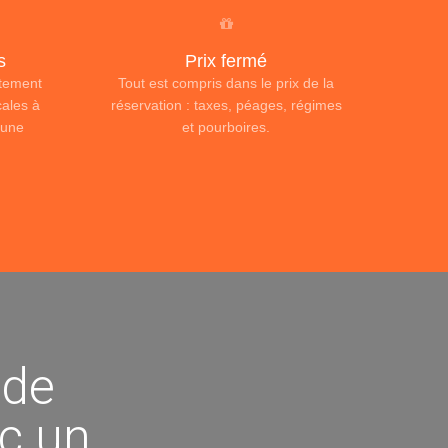
s
Prix fermé
ctement
Tout est compris dans le prix de la
cales à
réservation : taxes, péages, régimes
cune
et pourboires.
 de
ec un