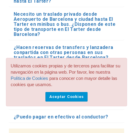
hasta El Tarter?
Necesito un traslado privado desde
Aeropuerto de Barcelona y ciudad hasta El
Tarter en minibus o bus. ¿Disponen de este
tipo de transporte en El Tarter desde
Barcelona?
¿Hacen reservas de transfers y lanzadera
conpartida con otras personas en sus
traslados en El Tarter desde Barcelona?
Utilizamos cookies propias y de terceros para facilitar su
Ya he reservado mi traslado desde
navegación en la página web. Por favor, lee nuestra
Aeropuerto de Barcelona y ciudad hasta El
Política de Cookies
para conocer con mayor detalle las
Tarter. ¿Qué pasa si mi vuelo llega
cookies que usamos.
retrasado?
Aceptar Cookies
¿Dónde me espera el conductor en el
aeropuerto?
¿Puedo pagar en efectivo al conductor?