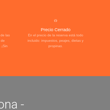
Precio Cerrado
 de las
En el precio de la reserva está todo
 de
incluido: impuestos, peajes, dietas y
 ¡Sin
propinas.
ona -