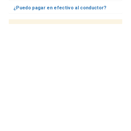
¿Puedo pagar en efectivo al conductor?
Transfers en
Sabadell desde
Barcelona. ¿Necesita
ayuda?
Cuestiones y Presupuestos
info@chofix.com
¿Necesita ayuda con el proceso de
reserva?