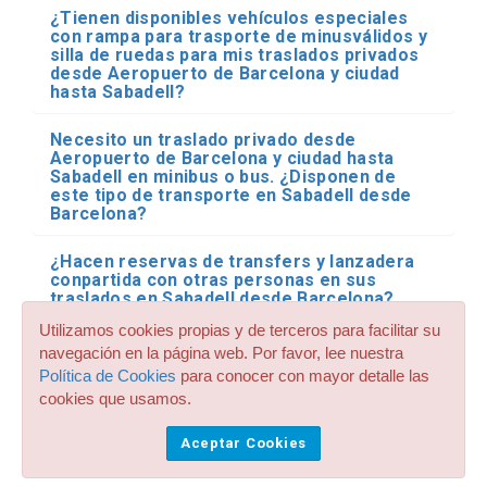
¿Tienen disponibles vehículos especiales
con rampa para trasporte de minusválidos y
silla de ruedas para mis traslados privados
desde Aeropuerto de Barcelona y ciudad
hasta Sabadell?
Necesito un traslado privado desde
Aeropuerto de Barcelona y ciudad hasta
Sabadell en minibus o bus. ¿Disponen de
este tipo de transporte en Sabadell desde
Barcelona?
¿Hacen reservas de transfers y lanzadera
conpartida con otras personas en sus
traslados en Sabadell desde Barcelona?
Utilizamos cookies propias y de terceros para facilitar su
Ya he reservado mi traslado desde
navegación en la página web. Por favor, lee nuestra
Aeropuerto de Barcelona y ciudad hasta
Política de Cookies
para conocer con mayor detalle las
Sabadell. ¿Qué pasa si mi vuelo llega
cookies que usamos.
retrasado?
Aceptar Cookies
¿Dónde me espera el conductor en el
aeropuerto?