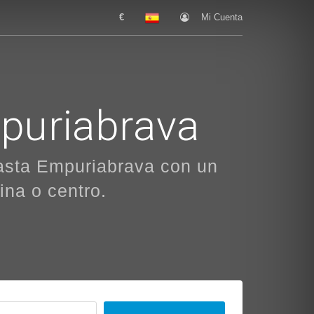
€
Mi Cuenta
mpuriabrava
hasta Empuriabrava con un
ina o centro.