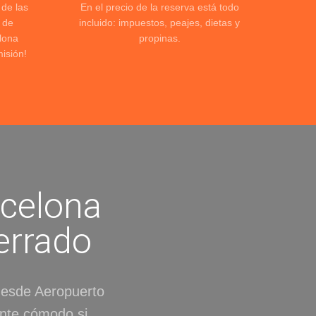
 de las
En el precio de la reserva está todo
 de
incluido: impuestos, peajes, dietas y
lona
propinas.
isión!
rcelona
errado
 desde Aeropuerto
ente cómodo si